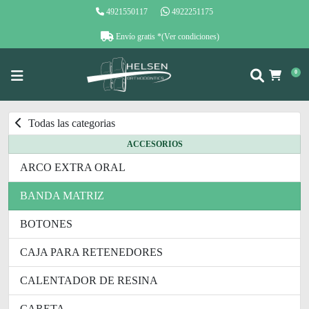
4921550117
4922251175
Envío gratis
*(Ver condiciones)
0
Todas las categorias
ACCESORIOS
ARCO EXTRA ORAL
BANDA MATRIZ
BOTONES
CAJA PARA RETENEDORES
CALENTADOR DE RESINA
CARETA